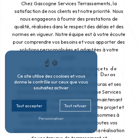
Chez Gascogne Services Terrassements, la
satisfaction de nos clients est notre priorité. Nous
nous engageons à fournir des prestations de
qualité, réalisées dans le respect des délais et des
normes en vigueur. Notre équipe est à votre écoute
pour comprendre vos besoins et vous apporter des
solutions personnalisées et adaptées à votre
projet.
Contactez-nous pour vos projets de
création d'accès chantier à Duras
Ce site utilise des cookies et vous
donne le contrôle sur ceux que vous
Pour la création d'accès chantier à Duras et ses
souhaitez activer
environs, faites confiance à Gascogne Services
Terrassements. Contactez-nous dès maintenant
Tout accepter
Tout refuser
au 06 20 26 49 15 pour discuter de votre projet et
obtenir un devis personnalisé. Nous sommes à
Personnaliser
votre disposition pour répondre à toutes vos
questions et vous accompagner dans la réalisation