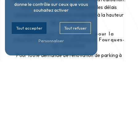
donne le contrôle sur ceux que vous
Nous nous engageons à respecter les délais
souhaitez activer
convenus et à vous fournir un résultat à la hauteur
de vos attentes.
Tout accepter
Tout refuser
Obtenez un devis gratuit pour la
rénovation de votre parking à Fourques-
Personnaliser
sur-Garonne
Pour toute demande de rénovation de parking à
Fourques-sur-Garonne, contactez Gascogne
Services Terrassements au 06 20 26 49 15. Nos
équipes se tiennent à votre disposition pour étudier
votre projet, vous conseiller et vous établir un devis
gratuit et personnalisé. Confiez la rénovation de
votre parking à des professionnels de confiance
pour un résultat optimal.
En savoir plus
Contactez-nous