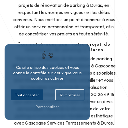
projets de rénovation de parking à Duras, en
respectant les normes en vigueur et les délais
convenus. Nous mettons un point d'honneur à vous
offrir un service personnalisé et transparent, afin
de concrétiser vos projets en toute sérénité.
Contactez-nous pour votre projet de
rénovation de parking à Duras
Pour tous vos besoins de rénovation de parking
dans la ville de Duras, faites confiance à Gascogne
Ce site utilise des cookies et vous
Services Terrassements. Nous sommes disponibles
donne le contrôle sur ceux que vous
souhaitez activer
pour étudier votre projet, vous conseiller et vous
accompagner tout au long de sa réalisation.
N'hésitez pas à nous contacter au 06 20 26 49 15
Tout accepter
Tout refuser
pour plus d'informations ou pour obtenir un devis
Personnaliser
personnalisé. Faites de la rénovation de votre
parking un investissement durable et esthétique
avec Gascogne Services Terrassements à Duras.